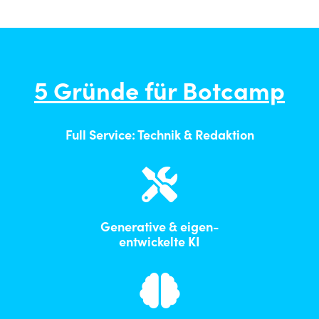
5 Gründe für Botcamp
Full Ser­vice: Tech­nik & Redaktion
Gen­er­a­tive & eigen-
entwick­elte KI