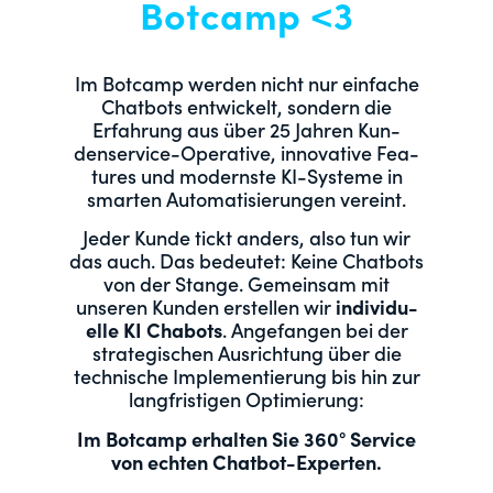
Botcamp <3
Im Bot­camp wer­den nicht nur ein­fache
Chat­bots entwick­elt, son­dern die
Erfahrung aus über 25 Jahren Kun­
denser­vice-Oper­a­tive, inno­v­a­tive Fea­
tures und mod­ern­ste KI-Sys­teme in
smarten Automa­tisierun­gen vereint.
Jed­er Kunde tickt anders, also tun wir
das auch. Das bedeutet: Keine Chat­bots
von der Stange. Gemein­sam mit
unseren Kun­den erstellen wir
indi­vidu­
elle KI Chabots
. Ange­fan­gen bei der
strate­gis­chen Aus­rich­tung über die
tech­nis­che Imple­men­tierung bis hin zur
langfristi­gen Optimierung:
Im Bot­camp erhal­ten Sie 360° Ser­vice
von echt­en Chatbot-Experten.