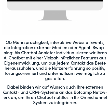
Ob Mehrsprachigkeit, inter­ak­tive Web­site-Events,
die Inte­gra­tion extern­er Medi­en oder Agent-Swap­
ping: Als Chat­bot Anbi­eter indi­vid­u­al­isieren wir Ihren
AI Chat­bot mit ein­er Vielzahl nüt­zlich­er Fea­tures aus
Eige­nen­twick­lung, um aus jedem Kon­takt das Beste
her­auszu­holen, und die Nutzer­erfahrung so pos­i­tiv,
lösung­sori­en­tiert und unter­halt­sam wie möglich zu
gestalten.
Dabei binden wir auf Wun­sch auch Ihre exter­nen
Kon­takt- und CRM-Sys­teme an das Bot­camp Net­zw­
erk an, um Ihren Chat­bot naht­los in Ihr Omnichan­nel
Sys­tem zu integrieren.