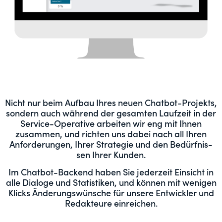
Nicht nur beim Auf­bau Ihres neuen Chat­bot-Pro­jek­ts,
son­dern auch während der gesamten Laufzeit in der
Ser­vice-Oper­a­tive arbeit­en wir eng mit Ihnen
zusam­men, und richt­en uns dabei nach all Ihren
Anforderun­gen, Ihrer Strate­gie und den Bedürfnis­
sen Ihrer Kunden.
Im Chat­bot-Back­end haben Sie jed­erzeit Ein­sicht in
alle Dialoge und Sta­tis­tiken, und kön­nen mit weni­gen
Klicks Änderungswün­sche für unsere Entwick­ler und
Redak­teure einreichen.