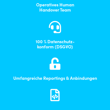
Oper­a­tives Human
Han­dover Team
100 % Daten­schutz-
kon­form (DSGVO)
Umfan­gre­iche Report­ings & Anbindungen