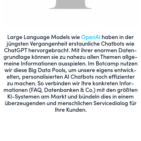
Large Lan­guage Mod­els wie
Ope­nAI
haben in der
jüng­sten Ver­gan­gen­heit erstaunliche Chat­bots wie
Chat­G­PT her­vorge­bracht. Mit ihrer enor­men Daten­
grund­lage kön­nen sie zu nahezu allen The­men all­ge­
meine Infor­ma­tio­nen ausspie­len. Im Bot­camp nutzen
wir diese Big Data Pools, um unsere eigens entwick­
el­ten, per­son­al­isierten AI Chat­bots noch effizien­ter
zu machen. So verbinden wir Ihre konkreten Infor­
ma­tio­nen (FAQ, Daten­banken & Co.) mit den größten
KI-Sys­te­men am Markt und bün­deln dies in einem
überzeu­gen­den und men­schlichen Ser­vice­di­a­log für
Ihre Kunden.